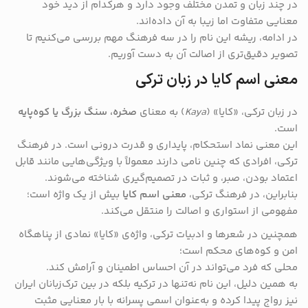
در چند زبان و تمدن مختلف وجود دارد و هرکدام از دید خود
معنایی متفاوت اما زیبا به آن داده‌اند.
در ادامه، ریشه این نام را در سه فرهنگ مهم بررسی می‌کنیم تا
تصویر دقیق‌تری از اصالت آن به دست آوریم.
معنی اسم کایا در زبان ترکی
در زبان ترکی، «کایا» (
Kaya
) به معنای
صخره، سنگ بزرگ یا کوه‌پایه
است.
این معنی نماد استحکام، پایداری و قدرت درونی است. در فرهنگ
ترکی، افرادی که چنین نامی دارند معمولاً با ویژگی‌هایی مانند قابل
اعتماد بودن، صبر، و ثبات در تصمیم‌گیری شناخته می‌شوند.
بنابراین، در فرهنگ ترکی،
معنی اسم کایا
بیش از یک واژه است؛
مفهومی از استواری و اصالت را منتقل می‌کند.
همچنین در شعرها و ادبیات ترکی، واژه‌ی «کایا» نمادی از پناهگاه
امن و کوه‌های محکم است؛
محلی که فرد می‌تواند در آن احساس اطمینان و آرامش کند.
به همین دلیل، این نام نه‌تنها در ترکیه بلکه در بین ترک‌زبانان ایران
نیز رواج پیدا کرده و به‌عنوان اسمی پسرانه با بار معنایی مثبت