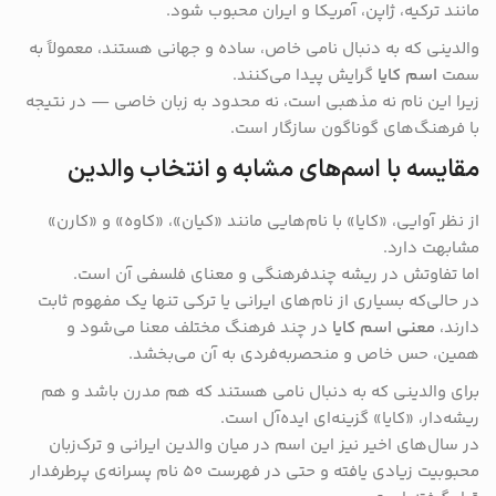
مانند ترکیه، ژاپن، آمریکا و ایران محبوب شود.
والدینی که به دنبال نامی خاص، ساده و جهانی هستند، معمولاً به
سمت
اسم کایا
گرایش پیدا می‌کنند.
زیرا این نام نه مذهبی است، نه محدود به زبان خاصی — در نتیجه
با فرهنگ‌های گوناگون سازگار است.
مقایسه با اسم‌های مشابه و انتخاب والدین
از نظر آوایی، «کایا» با نام‌هایی مانند «کیان»، «کاوه» و «کارن»
مشابهت دارد.
اما تفاوتش در ریشه چندفرهنگی و معنای فلسفی آن است.
در حالی‌که بسیاری از نام‌های ایرانی یا ترکی تنها یک مفهوم ثابت
دارند،
معنی اسم کایا
در چند فرهنگ مختلف معنا می‌شود و
همین، حس خاص و منحصربه‌فردی به آن می‌بخشد.
برای والدینی که به دنبال نامی هستند که هم مدرن باشد و هم
ریشه‌دار، «کایا» گزینه‌ای ایده‌آل است.
در سال‌های اخیر نیز این اسم در میان والدین ایرانی و ترک‌زبان
محبوبیت زیادی یافته و حتی در فهرست ۵۰ نام پسرانه‌ی پرطرفدار