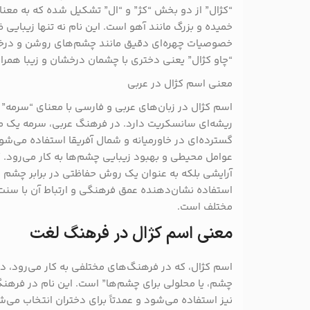
“کژال” از دو بخش “کژ” و “ال” تشکیل شده که به معن
خمیده و بزرگ مانند آهو است. این نام نه تنها زیبایی 
خصوصیات چهره‌ای دقیق مانند چشم‌های روشن و درخشان
“چاو کژال” یعنی دختری با چشمان درخشان و زیبا همرا
معنی اسم کژال در عربی
اسم کژال در زبان‌های عربی و فارسی با معنای “سرمه”
ریشه‌ای سانسکریت دارد. در فرهنگ عربی، سرمه یک م
گسترده‌ای در خاورمیانه و شمال آفریقا استفاده می‌شو
عوامل محیطی و بهبود زیبایی چشم‌ها به کار می‌رود. کا
آرایشی بلکه به عنوان یک روش حفاظتی در برابر چشم
استفاده نشان‌دهنده عمق فرهنگی و ارتباط آن با سنت‌
مختلف است.
معنی اسم کژال در فرهنگ لغت
اسم کژال، که در فرهنگ‌های مختلفی به کار می‌رود، د
چشم، یا محلولی برای چشم‌ها” است. این نام در فرهنگ
نیز استفاده می‌شود و عمدتاً برای دختران انتخاب می‌