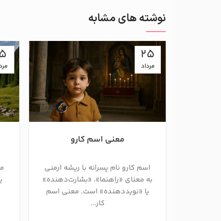
نوشته های مشابه
15
25
مرداد
مرد
معنی اسم کارو
اسم کارو نام پسرانه با ریشه ارمنی
مع
به معنای «راهنما»، «بشارت‌دهنده»
ی
یا «نویددهنده» است. معنی اسم
کار...