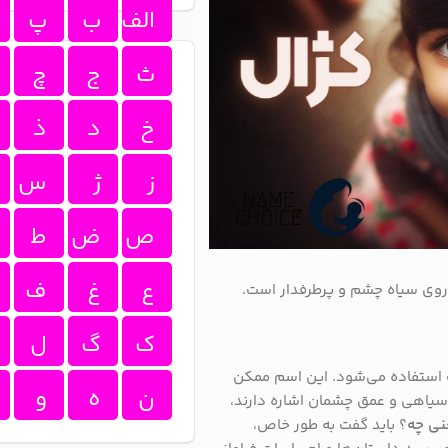
الف
ب
پ
ث
ج
چ
خ
د
ذ
ز
ژ
س
ص
ض
ط
ع
غ
ف
اروی سیاه چشم و پرطرفدار است.
ک
گ
ل
ب استفاده می‌شود. این اسم ممکن
ن
ه
و
 سیاهی و عمق چشمان اشاره دارند،
نی چه
؟ باید گفت به طور خاص،