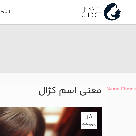
اسم د
معنی اسم کژال
Name Choice
18
اردیبهشت