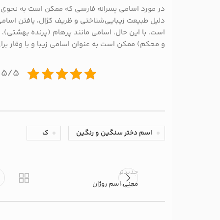
در مورد اسامی پسرانه فارسی که ممکن است به نحوی ب
دلیل طبیعت زیبایی‌شناختی و ظریف کژال، یافتن اسامی
است. با این حال، اسامی مانند پرهام (پرنده بهشتی)، س
و محکم) ممکن است به عنوان اسامی زیبا و با وقار برا
۵/۵ - (۱ امتیاز)
اسم دختر سنگین و رنگین
ک
جدیدتر
معنی اسم روژان