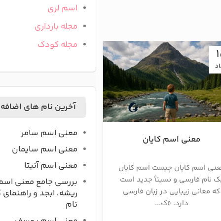
اسم لری
مجله بارداری
مجله کودک
22
اد
تیر
آخرین نام های اضافه
معنی اسم سامر
معنی اسم کایان
معنی اسم زهره
معنی اسم سایمان
معنی اسم آنیتا
نی اسم کایان چیست اسم کایان
زهره نامی دخترانه با ریشه
ک نام فارسی و نسبتاً جدید است
معنی دومین سیاره منظو
بررسی جامع معنی اسم
که معانی زیبایی در زبان فارسی
که نام دیگر آن ناهید اس
ریشه، ابجد و راهنمای 
دارد. «ک...
اسم ز...
نام