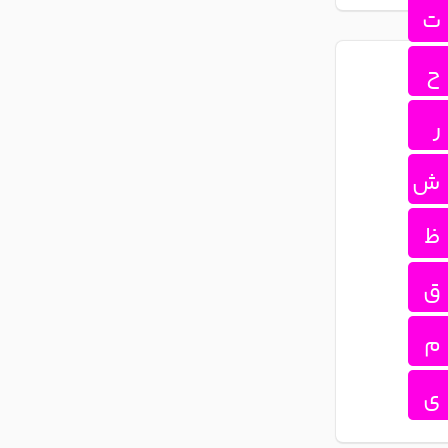
ت
ح
ر
ش
ظ
ق
م
ی