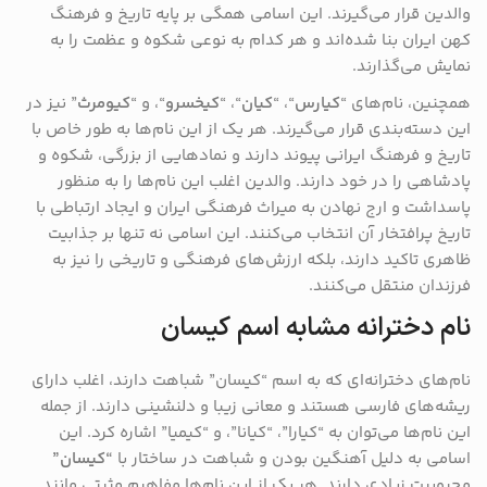
والدین قرار می‌گیرند. این اسامی همگی بر پایه تاریخ و فرهنگ
کهن ایران بنا شده‌اند و هر کدام به نوعی شکوه و عظمت را به
نمایش می‌گذارند.
همچنین، نام‌های “
کیارس
“، “
کیان
“، “
کیخسرو
“، و “
کیومرث
” نیز در
این دسته‌بندی قرار می‌گیرند. هر یک از این نام‌ها به طور خاص با
تاریخ و فرهنگ ایرانی پیوند دارند و نمادهایی از بزرگی، شکوه و
پادشاهی را در خود دارند. والدین اغلب این نام‌ها را به منظور
پاسداشت و ارج نهادن به میراث فرهنگی ایران و ایجاد ارتباطی با
تاریخ پرافتخار آن انتخاب می‌کنند. این اسامی نه تنها بر جذابیت
ظاهری تاکید دارند، بلکه ارزش‌های فرهنگی و تاریخی را نیز به
فرزندان منتقل می‌کنند.
نام دخترانه مشابه اسم کیسان
نام‌های دخترانه‌ای که به اسم “کیسان” شباهت دارند، اغلب دارای
ریشه‌های فارسی هستند و معانی زیبا و دلنشینی دارند. از جمله
این نام‌ها می‌توان به “کیارا”، “کیانا”، و “کیمیا” اشاره کرد. این
اسامی به دلیل آهنگین بودن و شباهت در ساختار با
“کیسان”
محبوبیت زیادی دارند. هر یک از این نام‌ها مفاهیم مثبتی مانند