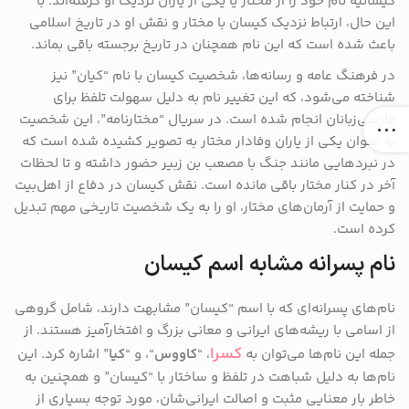
کیسانیه نام خود را از مختار یا یکی از یاران نزدیک او گرفته‌اند. با
این حال، ارتباط نزدیک کیسان با مختار و نقش او در تاریخ اسلامی
باعث شده است که این نام همچنان در تاریخ برجسته باقی بماند.
در فرهنگ عامه و رسانه‌ها، شخصیت کیسان با نام “کیان” نیز
شناخته می‌شود، که این تغییر نام به دلیل سهولت تلفظ برای
فارسی‌زبانان انجام شده است. در سریال “مختارنامه”، این شخصیت
به عنوان یکی از یاران وفادار مختار به تصویر کشیده شده است که
در نبردهایی مانند جنگ با مصعب بن زبیر حضور داشته و تا لحظات
آخر در کنار مختار باقی مانده است. نقش کیسان در دفاع از اهل‌بیت
و حمایت از آرمان‌های مختار، او را به یک شخصیت تاریخی مهم تبدیل
کرده است.
نام پسرانه مشابه اسم کیسان
نام‌های پسرانه‌ای که با اسم “کیسان” مشابهت دارند، شامل گروهی
از اسامی با ریشه‌های ایرانی و معانی بزرگ و افتخارآمیز هستند. از
کسرا
جمله این نام‌ها می‌توان به
، “
کاووس
“، و “
کیا
” اشاره کرد. این
نام‌ها به دلیل شباهت در تلفظ و ساختار با “کیسان” و همچنین به
خاطر بار معنایی مثبت و اصالت ایرانی‌شان، مورد توجه بسیاری از