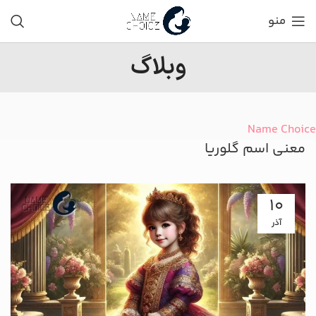
منو
وبلاگ
Name Choice
معنی اسم گلوریا
10
آذر