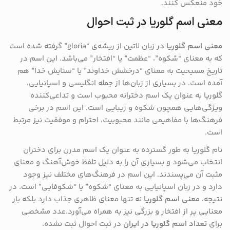
خود منعکس کنند​.
معنی اسم گلوریا در ثبت احوال
معنی اسم گلوریا
در زبان لاتین از ریشه‌ی “gloria” گرفته شده است
که به معنای “شکوه”، “عظمت” یا “افتخار” می‌باشد. این اسم در
تاریخ مسیحیت به معنای “درخشش خداوند” یا “ستایش خدا” هم
آمده است. در بسیاری از زبان‌ها از جمله انگلیسی و اسپانیایی،
گلوریا به عنوان یک اسم دخترانه محبوب است و تداعی‌کننده
ویژگی‌هایی همچون شکوه و زیبایی است. این اسم در برخی
فرهنگ‌ها با مفاهیمی مانند محبوبیت، احترام و موفقیت نیز مرتبط
است​.
نام گلوریا به طور گسترده به عنوان یک اسم مدرن برای دختران
انتخاب می‌شود و بسیاری آن را به دلیل تلفظ خوش‌آهنگ و معنای
مثبت آن می‌پسندند. این اسم در فرهنگ‌های مختلف نیز وجود
دارد و در زبان اسپانیایی به معنای “شکوه” یا “شکوفایی” است. در
نتیجه،
معنی اسم گلوریا
نه تنها معنای ظاهری جذاب دارد بلکه بار
معنایی پر از افتخار و بزرگی نیز به همراه می‌آورد.عدد مشخصی
برای
تعداد اسم گلوریا در ایران
در ثبت احوال ثبت نشده.