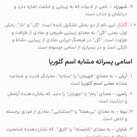
شهرزاد
– نامی از ادبیات که به زیبایی و حکمت اشاره دارد و
درخشان و جذاب است.
گلناز
-این نام از دو بخش تشکیل شده است: “گل” و “ناز”. بخش
اول، یعنی “گل”، به معنای زیبایی طبیعی و نمادی از ظرافت و
طراوت است. “گل” در فرهنگ ایرانی نمادی از زیبایی، نشاط و
تازگی است و در بسیاری از اسامی مرسوم است.
اسامی پسرانه مشابه اسم گلوریا
آرش
– به معنای “قهرمان” یا “ستاره”، نمایانگر قدرت و شجاعت
مشابه
معنی اسم گلوریا
است.
رامین
– معنای “رام” یا “مهربان” را دارد، که نشان‌دهنده آرامش
و جذابیت است.
نیما
– به معنای “بی‌همتا” یا “استثنایی”، نمادی از فردی برجسته
و خاص است.
شایان
– به معنای “شایسته” یا “لایق”، که نشان‌دهنده شخصیت
با وقار و برجسته است.