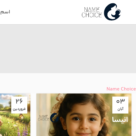
اسم د
Name Choice
26
03
آبان
فروردین