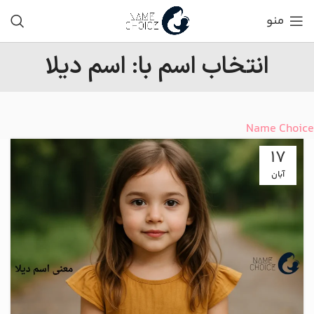
منو
انتخاب اسم با: اسم دیلا
Name Choice
17
آبان