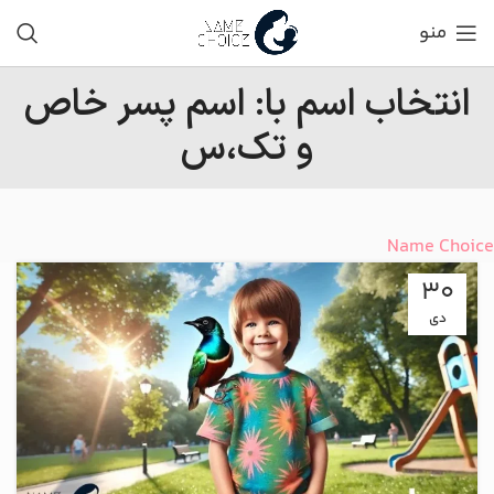
منو
انتخاب اسم با: اسم پسر خاص
و تک،س
Name Choice
30
دی