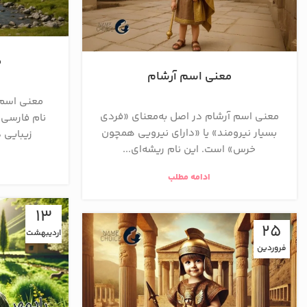
م
معنی اسم آرشام
معنی اسم 
معنی اسم آرشام در اصل به‌معنای «فردی
نام فارسی 
بسیار نیرومند» یا «دارای نیرویی همچون
زیبایی د
خرس» است. این نام ریشه‌ای...
ادامه مطلب
13
25
اردیبهشت
فروردین