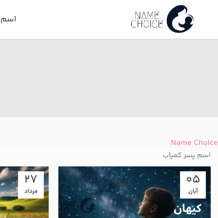
اسم د
Name Choice
اسم پسر کمیاب
27
05
آبان
مرداد