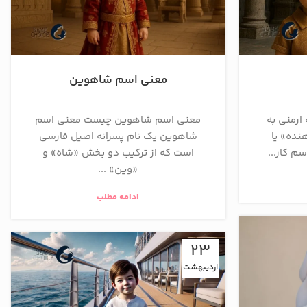
معنی اسم شاهوین
 ارمنی به
معنی اسم شاهوین چیست معنی اسم
نده» یا
شاهوین یک نام پسرانه اصیل فارسی
م کار...
است که از ترکیب دو بخش «شاه» و
«وین» ...
ادامه مطلب
23
اردیبهشت