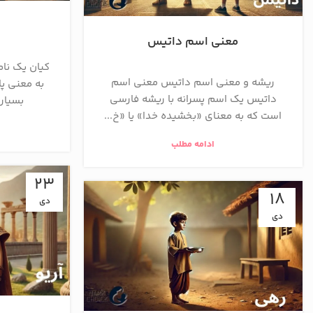
معنی اسم داتیس
کیان یک نام
ریشه و معنی اسم داتیس معنی اسم
به معنی پا
داتیس یک اسم پسرانه با ریشه فارسی
بسیار 
است که به معنای «بخشیده خدا» یا «خ...
ادامه مطلب
23
18
دی
دی