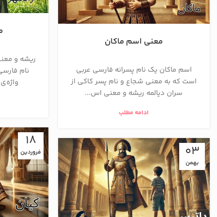
م
معنی اسم ماکان
ریشه و معنی
اسم ماکان یک نام پسرانه فارسی عربی
نام فارسی
است که به معنی شجاع و نام پسر كاكي از
واژه‌ی 
سران ديالمه ریشه و معنی اس...
ادامه مطلب
18
03
فروردین
بهمن