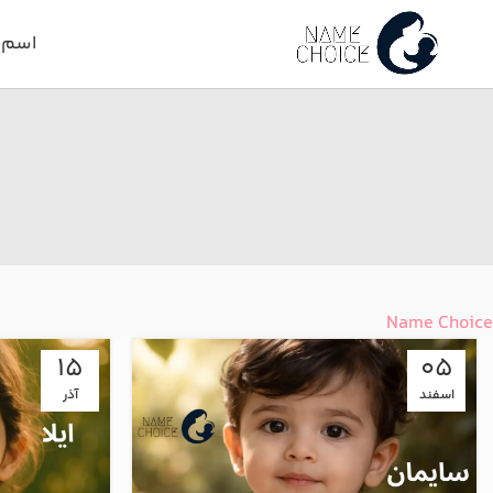
اسم د
Name Choice
15
05
اسفند
آذر