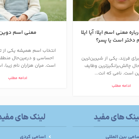
اره معنی اسم ایلا؛ آیا ایلا
معنی اسم دوین
دختر است یا پسر؟
انتخاب اسم همیشه یکی از ت
احساسی و درعین‌حال منطقی
رای فرزند، یکی از شیرین‌ترین
است. میان هزاران نام زیبا، ا
ال چالش‌برانگیزترین وظایف
ن است. نامی که انت...
ادامه مطلب
ادامه مطلب
ینک های مفید
لینک های مفید
امی بین المللی
اسامی کردی