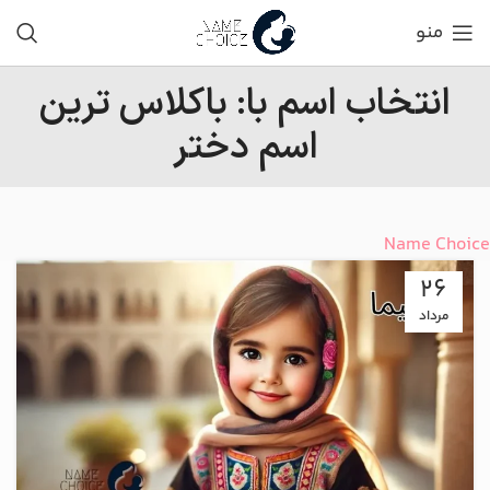
منو
انتخاب اسم با: باکلاس ترین
اسم دختر
Name Choice
26
مرداد