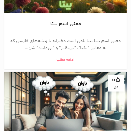
معنی اسم بیتا
معنی اسم بیتا بیتا نامی است دخترانه با ریشه‌های فارسی که
به معانی "یکتا"، "بی‌نظیر" و "بی‌مانند" شن...
ادامه مطلب
05
دی