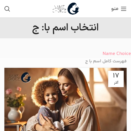
منو
انتخاب اسم با: ج
Name Choice
فهرست کامل اسم با ج
17
آذر