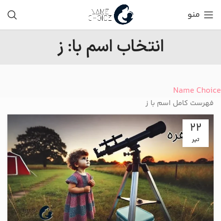
منو
انتخاب اسم با: ز
Name Choice
فهرست کامل اسم با ز
22
تیر