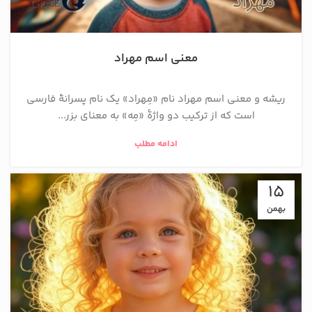
معنی اسم مهراد
ریشه و معنی اسم مهراد نام «مِهراد» یک نام پسرانهٔ فارسی
است که از ترکیب دو واژهٔ «مِه» به معنای بزر...
ادامه مطلب
15
بهمن