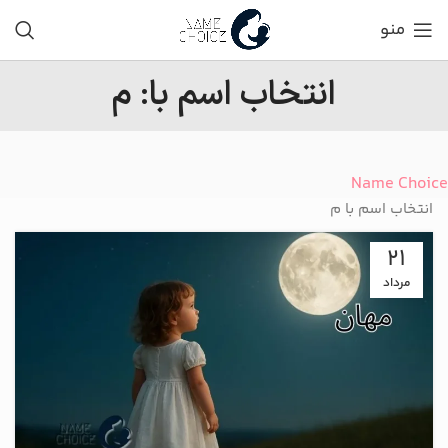
منو
انتخاب اسم با: م
Name Choice
انتخاب اسم با م
21
مرداد