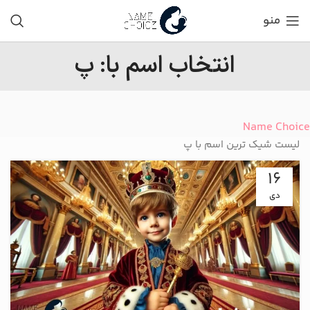
منو
انتخاب اسم با: پ
Name Choice
لیست شیک ترین اسم با پ
16
دی