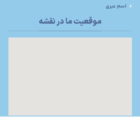
اسم عبری
موقعیت ما در نقشه
طراحی سایت
تمامی حقوق برای NameChoice محفوظ است.