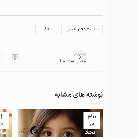
اسم دختر اصیل
الف
جدیدتر
معنی اسم تمنا
نوشته های مشابه
11
30
آذر
آذ