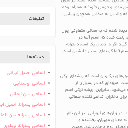
ا نمادین شناخته شده است. در متون
ق ابدی
و
جوانی جاودانه
همراه بوده
علاقه والدین به صفاتی همچون زیبایی،
تبلیغات
یز دیده شده که به معانی متفاوتی چون
ن، باعث شده که
اسم آلما
در
یرد.اگر به دنبال یک اسم دخترانه
سم آلما
گزینه‌ای بسیار دلنشین است.
دسته‌ها
اسامی اصیل ایرانی
ورهای ترک‌زبان است که ریشه‌ای ترکی
ت؛ میوه‌ای که در بسیاری از
اسامی اوستایی
می‌شود. بنابراین، ریشه ترکی اسم
اسامی بین المللی
 برای دختران، تداعی‌کننده صفاتی
اسامی پسرانه اصیل ایر
 در زبان‌های اروپایی نیز این نام
اسامی پسرانه بین المل
ه معنای
مهربان، بخشنده و
اسامی پسرانه پهلوی
ه معنای
روح و جان
باشد. همین