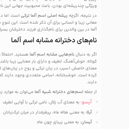
ویژگی چندریشه‌ای بودن، باعث محبوبیت جهانی این ن
در نتیجه، اگرچه
ریشه اصلی اسم آلما ترکی
است، اما در
معانی زیبا و انسانی برای آن ذکر شده است. این تنوع 
آلما در بین والدین برای نام‌گذاری فرزند دخترشان بسیا
نام‌های دخترانه مشابه اسم آلما
اگر به دنبال
نام‌هایی مشابه اسم آلما
هستید، احتمالاً ب
کوتاه، خوش‌آهنگ، لطیف و دارای بار معنایی زیبا باشن
معنای خاصش (سیب در زبان ترکی و روح در زبان‌های لات
کرده است. خوشبختانه، اسامی متعددی وجود دارند که از
دارند.
از جمله
اسم‌های دخترانه شبیه آلما
می‌توان به موارد زی
آیسو
: به معنای آب زلال، نامی ترکی با آوایی لطیف
آیلا
: به معنی هاله ماه، پرطرفدار در میان ترک‌زبانان
آیسان
: به معنی زیبای چون ماه