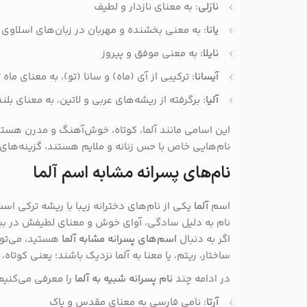
نازلی
: به معنای نازدار و لطیف
یانا
: به معنی بخشنده و مهربان در زبان‌های اسلاوی
نایلا
: به معنی موفق و پیروز
آیسانا
: ترکیبی از آی (ماه) و سانا (تو)، به معنای ماه ت
آلیا
: برگرفته از ریشه‌های عربی و لاتین، به معنای بلن
این اسامی مانند آلما، کوتاه، خوش‌آهنگ و مدرن هستند
نام‌هایی خاص با حس زنانه و ملایم هستند، گزینه‌های 
نام‌های پسرانه مشابه اسم آلما
اسم
آلما
یکی از نام‌های دخترانه زیبا با ریشه ترکی اس
نام به دلیل سادگی، آوای خوش و معنای لطیفش در ب
اگر به دنبال
اسم‌های پسرانه مشابه آلما
هستید، می‌توان
ساختار، ریتم، یا معنا به آلما نزدیک باشند؛ یعنی کوتاه
در ادامه چند
نام پسرانه شبیه به آلما
را معرفی می‌کنیم
آرتا
: نامی فارسی به معنای مقدس و پاک