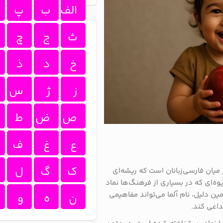
الف
ب
پ
ث
ج
چ
خ
د
ذ
ز
ژ
س
ص
ض
ط
ع
غ
ف
ک
گ
ل
 میان فارسی‌زبانان است که ریشه‌ای
‌ای که در بسیاری از فرهنگ‌ها نماد
ن دلیل، نام آلما می‌تواند مفاهیمی
ن
ه
و
داعی کند.