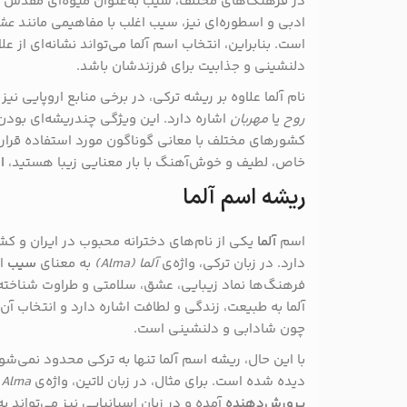
در فرهنگ‌های مختلف، سیب به‌عنوان میوه‌ای مقدس ی
ادبی و اسطوره‌ای نیز، سیب اغلب با مفاهیمی مانند
عش
است. بنابراین، انتخاب اسم آلما می‌تواند نشانه‌ای از 
دلنشینی و جذابیت برای فرزندشان باشد.
نام آلما علاوه بر ریشه ترکی، در برخی منابع اروپایی ن
روح
یا
مهربان
اشاره دارد. این ویژگی چندریشه‌ای بود
کشورهای مختلف با معانی گوناگون مورد استفاده قرار گ
خاص، لطیف و خوش‌آهنگ با بار معنایی زیبا هستید،
ا
ریشه اسم آلما
اسم
آلما
یکی از نام‌های دخترانه محبوب در ایران و کش
دارد. در زبان ترکی، واژه‌ی
آلما (Alma)
به معنای
سیب
اس
فرهنگ‌ها نماد زیبایی، عشق، سلامتی و طراوت شناخته 
آلما به طبیعت، زندگی و لطافت اشاره دارد و انتخاب آن
چون شادابی و دلنشینی است.
با این حال، ریشه اسم آلما تنها به ترکی محدود نمی‌شود.
دیده شده است. برای مثال، در زبان لاتین، واژه‌ی
Alma
ب
پرورش‌دهنده
آمده و در زبان اسپانیایی نیز می‌تواند ب