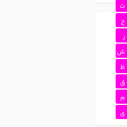
ت
ح
ر
ش
ظ
ق
م
ی