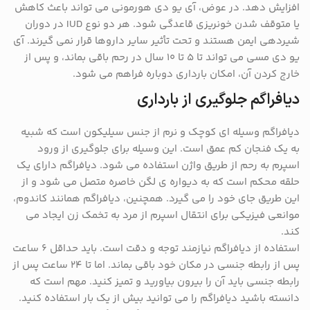
افزایش دهد. در عوض، آی یو دی هورمونی می تواند باعث کاهش
یا متوقف شدن خونریزی قاعدگی شود. هر دو نوع IUD در دوران
شیردهی ایمن هستند و تحت تأثیر سایر داروها قرار نمی گیرند. آی
یو دی مسی می تواند تا ۵ تا ۱۰ سال در رحم باقی بماند، و پس از
خارج کردن آن، امکان بارداری دوباره فراهم می شود.
دیافراگم جلوگیری از بارداری
دیافراگم وسیله ای کوچک و نرم از جنس سیلیکون است که شبیه
به یک فنجان کم عمق است. این وسیله برای جلوگیری از ورود
اسپرم به رحم از طریق واژن استفاده می شود. دیافراگم دارای یک
حلقه محکم است که به دیواره ی لگن خاصره متصل می شود و از
این طریق جای خود را می گیرد. همچنین، دیافراگم همانند کاندوم،
موانعی فیزیکی برای انتقال اسپرم از مرد به تخمک زن ایجاد می
کند.
استفاده از دیافراگم نیازمند توجه و دقت است. باید حداقل ۶ ساعت
پس از رابطه جنسی در مکان خود باقی بماند. اما تا ۲۴ ساعت پس از
رابطه جنسی باید آن را بیرون بیاورید و تمیز کنید. مهم است که
دانسته باشید دیافراگم را می توانید بیش از یک بار استفاده کنید.