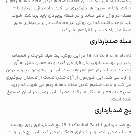
پیوسته آزاد می شوند. این حلقه با ضخیم کردن مخاط دهانه رحم از
حرکت آزادانه اسپرم ها جلوگیری می کند. حلقه واژینال باید تا ۳
هفته در واژن باقی بماند و در هفته پریودی باید برداشته شود.
باید توجه داشت که این روش نیز محافظت در برابر بیماری های
منتقله از راه جنسی را فراهم نمی کند.
میله ضدبارداری
(Birth Control Implant) در این روش، یک میله کوچک و انعطاف
پذیر زیر پوست بازوی زنان قرار می گیرد و به همین دلیل به آن
ایمپلنت ضدبارداری هم معروف است. این ریل هورمون پروژسترون
را آزاد می کند. این هورمون از آزاد شدن تخمک از تخمدان جلوگیری
می کند و باعث ضخیم شدن مخاط دهانه رحم می شود، که ورود
اسپرم به رحم را مشکل می کند. مصرف این روش در ایران منسوخ
شده است.
پچ ضدبارداری
پچ ضد بارداری (Birth Control Patch) پچ ضدبارداری روی پوست
چسبانده می شود و از بارداری جلوگیری می کند. این پچ می تواند