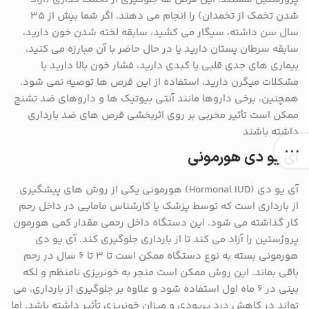
شدن تخمک از تخمدان) را انجام می دهند. اگر شما بیش از ۳۵
سال سن داشته، سیگار می کشید، سابقه لخته شدن خون دارید،
سابقه سرطان پستان دارید یا در حال حاضر با آن مبارزه می کنید،
بیماری های جدی قلبی یا کبدی دارید، فشار خون بالا دارید یا
مشکلات میگرن دارید، استفاده از این قرص ها توصیه نمی شود.
همچنین، برخی داروها مانند آنتی بیوتیک ها و داروهای ضد تشنج
ممکن است تأثیر مخربی بر روی اثربخشی قرص های ضد بارداری
داشته باشند
آی‌ یو ‌دی هورمونی
آی یو دی (Hormonal IUD) هورمونی یکی از روش های پیشگیری
از بارداری است که توسط پزشک یا کارشناس مامایی در داخل رحم
کار گذاشته می شود. این دستگاه داخل رحمی مقدار کمی هورمون
پروژستین را آزاد می کند تا از بارداری جلوگیری کند. آی یو دی
هورمونی بسته به نوع دستگاه ممکن است تا ۳ تا ۶ سال در رحم
باقی بماند. این روش ممکن است منجر به خونریزی نامنظم و لکه
بینی در ۶ ماه اول استفاده شود و علاوه بر جلوگیری از بارداری، می
تواند در کاهش درد پریودی و میزان خونریزی تأثیر داشته باشد. اما