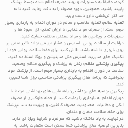
کرده، دقیقاً به دستورات و روند مصرف اعلام شده توسط پزشک
پایبند باشید. همچنین، دوره مصرف را به دقت رعایت کنید تا به
حداکثر اثربخشی دارو دست یابید.
تغذیه سالم
: تغذیه مناسب و سالم در دوران اقدام به بارداری بسیار
مهم است. از مصرف مواد غذایی با ارزش تغذیه ای، میوه ها و
سبزیجات با ویتامین ها و مواد معدنی مختلف حمایت کنید.
مراقبت از سلامت روانی
: استرس و فشار نیز می تواند تأثیر منفی بر
روی باروری داشته باشد. تلاش کنید برای حفظ سلامت روانی خود از
تکنیک های مدیریت استرس مثل مدیتیشن و یوگا استفاده کنید.
پیگیری پزشکی منظم
: رفتن به پزشک و پیگیری منظم وضعیت
سلامت در دوران اقدام به بارداری بسیار مهم است. از پزشک خود
بخواهید که برنامه های پیگیری پزشکی مناسبی برای شما تعیین
کند.
پیگیری توصیه های بهداشتی
: راهنمایی های بهداشتی مرتبط با
دوران اقدام به بارداری را رعایت کنید، از جمله جلوگیری از مصرف
الکل و دخانیات، محدودیت مصرف کافئین، و ویزیت به دندانپزشک
برای حفظ سلامت دهان و دندان.
در نهایت، به یاد داشته باشید که هر فرد و شرایط ویژه ای دارد،
بنابراین توصیه های پزشکی شما ممکن است متفاوت باشد. به