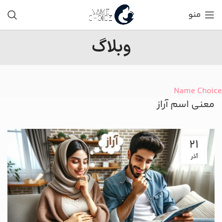
منو
وبلاگ
Name Choice
معنی اسم آراز
21
آذر