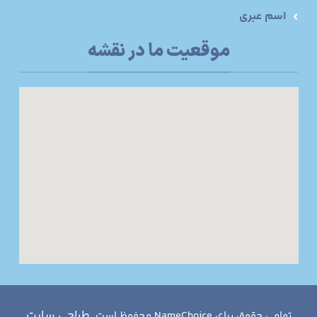
اسم عبری
موقعیت ما در نقشه
طراحی سایت
تمامی حقوق برای NameChoice محفوظ است.