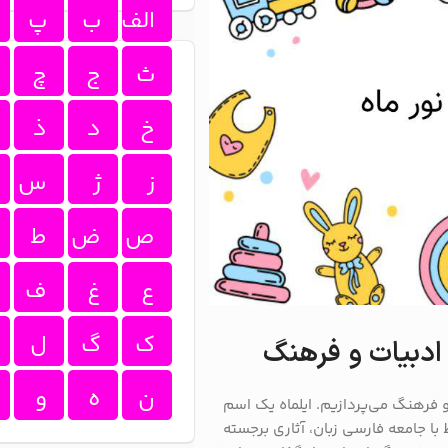
الف
ب
پ
ث
ج
چ
خ
د
ذ
ز
ژ
س
ص
ض
ط
ع
غ
ف
ک
گ
ل
ادبیات و فرهنگ
ن
ه
و
و فرهنگ می‌پردازیم. ایلماه یک اسم
با جامعه فارسی زبان، آثاری برجسته