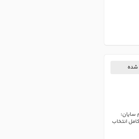
م
معنی اسم آیسان
ه‌معنای
معنی اسم آیسان آیسان یکی از
مع
 «دارای
نام‌های زیبا و پرطرفدار دخترانه
دخ
ت. این
است که معنایی دلنشین و شاعرانه
می
دارد. ای...
ادامه مطلب
 شده
 سایان؛
کامل انتخاب