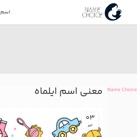
اسم د
معنی اسم ایلماه
Name Choice
03
تیر