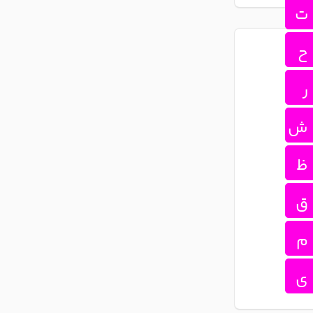
ت
ح
ر
ش
ظ
ق
م
ی