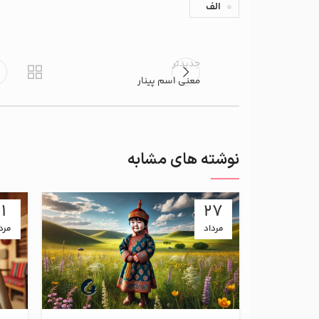
الف
جدیدتر
معنی اسم پینار
نوشته های مشابه
11
27
مرداد
مرد