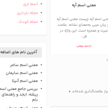
اسم لری
معنی اسم آیه
معنی اسم آرشا
مجله بارداری
نی اسم آیه چیست معنی اسم آیه
معنی اسم آرشام در اصل ب
مجله کودک
 زبان عربی به‌معنای نشانه، علامت،
«فردی بسیار نیرومند» یا
عبرت و معجزه است. این واژه در
نیرویی همچون خرس» اس
قر...
نام ریشه‌ای...
ادامه مطلب
ادامه مطلب
آخرین نام های اضافه
معنی اسم سامر
معنی اسم سایمان
معنی اسم آنیتا
بررسی جامع معنی اسم
*
ز علامت‌گذاری شده‌اند
ریشه، ابجد و راهنمای 
نام