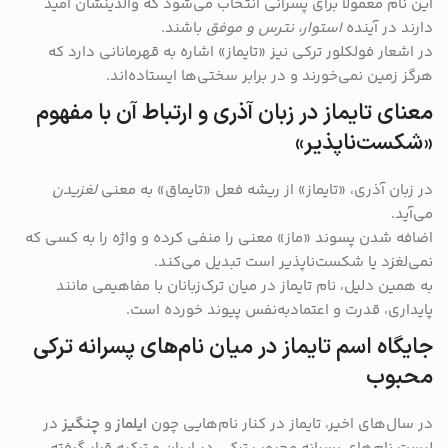
این نام معمولاً برای پسرانی انتخاب می‌شود که والدینشان امید
دارند در آینده
استوار، نترس و موفق
باشند.
در اشعار فولکلور ترکی نیز «تایماز» اشاره به قهرمانانی دارد که
هرگز زمین نمی‌خورند و در برابر سختی‌ها ایستاده‌اند.
معنای تایماز در زبان آذری و ارتباط آن با مفهوم
«شکست‌ناپذیر»
در زبان آذری، «تایماز» از ریشه فعل «تایماق» به معنی
لغزیدن
می‌آید.
اضافه شدن پسوند «ماز» معنی را منفی کرده و واژه را به کسی که
نمی‌لغزد یا شکست‌ناپذیر است تبدیل می‌کند.
به همین دلیل، نام تایماز در میان ترک‌زبانان با مفاهیمی مانند
پایداری، قدرت و اعتمادبه‌نفس پیوند خورده است.
جایگاه اسم تایماز در میان نام‌های پسرانه ترکی
محبوب
در سال‌های اخیر، تایماز در کنار نام‌هایی چون
ایلماز
و
چنگیز
در