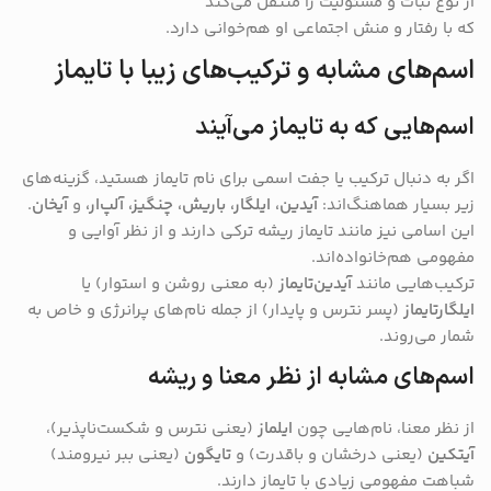
از نوع ثبات و مسئولیت را منتقل می‌کند
که با رفتار و منش اجتماعی او هم‌خوانی دارد.
اسم‌های مشابه و ترکیب‌های زیبا با تایماز
اسم‌هایی که به تایماز می‌آیند
اگر به دنبال ترکیب یا جفت اسمی برای نام تایماز هستید، گزینه‌های
زیر بسیار هماهنگ‌اند:
آیدین، ایلگار، باریش، چنگیز، آلپ‌ار،
و
آیخان
.
این اسامی نیز مانند تایماز ریشه ترکی دارند و از نظر آوایی و
مفهومی هم‌خانواده‌اند.
ترکیب‌هایی مانند
آیدین‌تایماز
(به معنی روشن و استوار) یا
ایلگار‌تایماز
(پسر نترس و پایدار) از جمله نام‌های پرانرژی و خاص به
شمار می‌روند.
اسم‌های مشابه از نظر معنا و ریشه
از نظر معنا، نام‌هایی چون
ایلماز
(یعنی نترس و شکست‌ناپذیر)،
آیتکین
(یعنی درخشان و باقدرت) و
تایگون
(یعنی ببر نیرومند)
شباهت مفهومی زیادی با تایماز دارند.