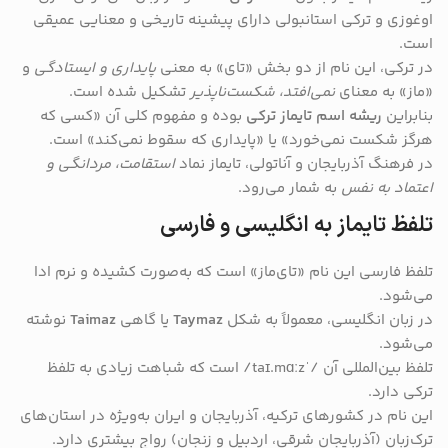
اوغوزی و ترکی استانبولی دارای پیشینه تاریخی و معنایی عمیقی
است.
در ترکی، این نام از دو بخش «تای» به معنی
پایداری و ایستادگی
و
«ماز» به معنای
نمی‌افتد، شکست‌ناپذیر
تشکیل شده است.
بنابراین
ریشه اسم تایماز ترکی
بوده و مفهوم کلی آن «کسی که
هرگز شکست نمی‌خورد» یا «پایداری که سقوط نمی‌کند» است.
در فرهنگ آذربایجان و آناتولی، تایماز نماد
استقامت، مردانگی و
اعتماد به نفس
به شمار می‌رود.
تلفظ تایماز به انگلیسی و فارسی
تلفظ فارسی این نام «تای‌ماز» است که به‌صورت کشیده و نرم ادا
می‌شود.
در زبان انگلیسی، معمولاً به شکل
Taymaz
یا گاهی
Taimaz
نوشته
می‌شود.
تلفظ بین‌المللی آن /ˈtaɪ.mɑːz/ است که شباهت زیادی به تلفظ
ترکی دارد.
این نام در کشورهای ترکیه، آذربایجان و ایران به‌ویژه در استان‌های
ترک‌زبان (آذربایجان شرقی، اردبیل و زنجان) رواج بیشتری دارد.