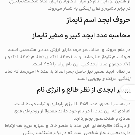
از همین رو، این نام در میان ترک‌زبانان ایران نماد
شکست‌ناپذیری
در برابر دشواری‌های زندگی
به شمار می‌رود.
حروف ابجد اسم تایماز
محاسبه عدد ابجد کبیر و صغیر تایماز
در علم حروف و اعداد، هر حرف دارای ارزش عددی مشخصی است.
حروف نام
تایماز
عبارت‌اند از: ت (۴۰۰)، ا (۱)، ی (۱۰)، م (۴۰)، ا (۱) و ز
(۷). مجموع عدد ابجد کبیر این نام برابر با
۴۵۹
است.
در نظام ابجد صغیر نیز حاصل جمع اعداد به عدد
۱۸
می‌رسد که نماد
زندگی، حرکت و پویایی
است.
تعبیر ابجدی از نظر طالع و انرژی نام
در تفسیر ابجدی، عدد ۴۵۹ با انرژی
پایداری و ثبات
مرتبط است.
افرادی که این عدد را در نام خود دارند معمولاً از روحیه‌ای قوی،
صادق و هدف‌محور برخوردارند.
از دیدگاه طالع‌نامه‌ای، این عدد با عنصر خاک و سیاره مریخ هم‌ارتباط
دارد؛ یعنی تایماز شخصی است که
در برابر مشکلات زندگی