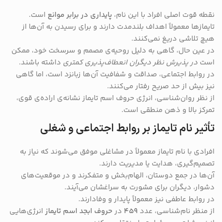
نقطه قوت اصلی افراد با این نام،
پایداری در برابر موانع
است.
تایمازها معمولاً اهداف بلندمدت دارند و برای رسیدن به آن‌ها از
هیچ تلاشی دریغ نمی‌کنند.
در عین حال، گاهی به دلیل روحیه‌ی مصمم و سرسخت خود، ممکن
است
در پذیرش نظر دیگران انعطاف‌پذیری کمتری
داشته باشند.
در روابط اجتماعی، صداقت و شفافیت آن‌ها زبانزد است، اما گاهی
نیز بیش از حد صریح رفتار می‌کنند.
از نظر روان‌شناسی، انرژی حروف اسم تایماز نشانه‌ی اراده‌ی قوی،
تمرکز بالا و ذهن منطقی است.
تأثیر نام تایماز بر روابط اجتماعی و شغلی
افرادی با نام تایماز معمولاً در مشاغلی موفق می‌شوند که نیاز به
تصمیم‌گیری، هدایت یا مدیریت دارند.
آن‌ها در جمع دوستان، الهام‌بخش و متفکرند و در موقعیت‌های
دشوار، دیگران برای مشورت به سراغشان می‌آیند.
در روابط عاطفی نیز معمولاً پایدار و وفادارند.
از منظر نام‌شناسی، عدد
۴۵۹
در
حروف ابجد اسم تایماز
انرژی‌هایی