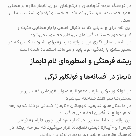
در فرهنگ مردم آذربایجان و ترک‌زبانان ایران، تایماز علاوه بر معنای
لغوی خود،
نماد مردانگی، اعتماد به نفس و اراده‌ای شکست‌ناپذیر
است.
این نام برای والدینی که به دنبال اسمی با بار معنایی مثبت و
قدرت‌محور هستند، گزینه‌ای بی‌نظیر محسوب می‌شود.
در اشعار محلی آذری نیز از واژه «تایماز» برای اشاره به کسی که در
مسیر عشق یا زندگی خود پایدار می‌ماند استفاده شده است.
ریشه فرهنگی و اسطوره‌ای نام تایماز
تایماز در افسانه‌ها و فولکلور ترکی
در فولکلور ترکی، تایماز معمولاً به عنوان قهرمانی که در برابر
سختی‌ها نمی‌افتد شناخته می‌شود.
در داستان‌های قدیمی، قهرمانان «تایماز» کسانی بودند که به رغم
تمام موانع، تا آخرین لحظه می‌جنگیدند.
این واژه از لحاظ معنایی در کنار نام‌هایی چون «ایلماز» (یعنی
نترس) و «آیماز» (یعنی نلغزنده) قرار می‌گیرد که هر سه ریشه در
فرهنگ مقاومت و پایداری مردمان ترک‌زبان دارند.