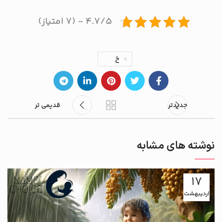
۴.۷/۵ - (۷ امتیاز)
خ
جدیدتر
قدیمی تر
نوشته های مشابه
17
اردیبهشت