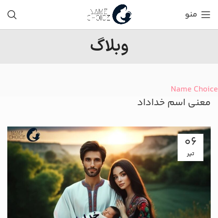
منو
وبلاگ
Name Choice
معنی اسم خداداد
06
تیر