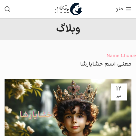
منو
وبلاگ
Name Choice
معنی اسم خشایارشا
12
تیر