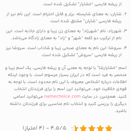
از ریشه فارسی “خشایار” تشکیل شده است.
شایان: به معنای شایسته، برتر و قابل احترام است. این نام نیز از
ریشه فارسی “شایان” مشتق شده است.
شهرزاد: نام “شهرزاد” به معنای زن زیبا و دارای جاذبه است. این
نام از ترکیب دو کلمه “شهر” و “زاد” به معنای زادگاه می‌باشد.
سروشا: این نام به معنای صبحی زیبا و شاداب است. سروشا نیز
از ریشه فارسی “سروش” تشکیل شده است.
اسم “خشایارشا” با توجه به معنی آن و ریشه فارسی، یک اسم زیبا و
منحصر به فرد است که در ایران بسیار مرسوم است. با وجود اینکه
اطلاعات درباره اشخاص معروف با این نام محدود است، با توجه به
قوه‌ی خلاقیت خود، می‌توانید این اسم را برای فرزندتان انتخاب
namechoice.com
کنید. همچنین، در سایت
می‌توانید اسامی
دیگری را بررسی کنید و انتخاب نام مناسبی برای فرزندتان داشته
باشید.
۴.۵/۵ - (۴ امتیاز)