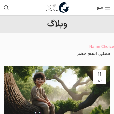
منو
وبلاگ
Name Choice
معنی اسم خضر
11
تیر