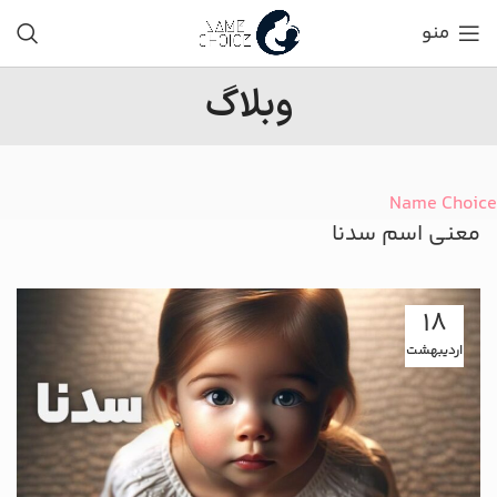
منو
وبلاگ
Name Choice
معنی اسم سدنا
18
اردیبهشت