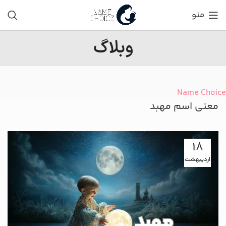
منو
وبلاگ
Name Choice
معنی اسم مهبد
18
اردیبهشت