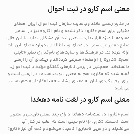
معنی اسم کارو در ثبت احوال
در منابع رسمی مانند وب‌سایت سازمان ثبت احوال ایران، معنای
دقیقی برای اسم «کارو» ذکر نشده و نام «کارو» نیز در اسامی
ممنوعه یا ویژه قرار ندارد—یعنی ثبت آن مشکلی ندارد. با این حال،
منابع معتبر غیررسمی در فضای وب اطلاعاتی درباره معنای این نام
ارائه کرده‌اند: در فرهنگ‌ها و سایت‌های نام‌گذاری نظیر «تاینی
اسم»، «کارو» را «راهنما» معرفی کرده‌اند و ریشه‌ی آن را ارمنی
دانسته‌اند.
همچنین در برخی تالارهای گفتگو مرتبط با ثبت احوال،
گفته شده که «کارو» هم به معنی «نویددهنده» در ارمنی است و
برای برخی کردی‌زبانان به معنای «شایسته» یا «کاردان» هم تفسیر
می‌شود
معنی اسم کارو در لغت نامه دهخدا
اسم «کارو» در
لغت‌نامه دهخدا
دارای چند معنی تاریخی و متنوع
است: نخست، «کارو. (اِ) نام مرغی است که اغلب در کنار آب
می‌نشیند و در عربی «حباری» نامیده می‌شود و تخم آن نیز «کارو»