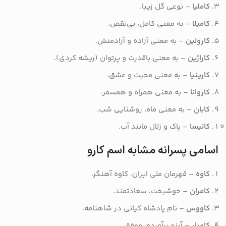
کاملیا
– نوعی گل زیبا.
کامیلا
– به معنی کامل، بی‌نقص.
کارولین
– به معنی آزاده و آزادمنش.
کاراژین
– به معنی باقدرت و پرتوان (ریشه کردی).
کارینیا
– به معنی محبت و عشق.
کاروانا
– به معنی همراه و همسفر.
کابان
– به معنی ماه، روشنایی شب.
کانیسا
– پاک و زلال مانند آب.
اسامی پسرانه مشابه اسم کارو
کاوه
– قهرمان ملی ایران، کاوه آهنگر.
کامران
– خوشبخت، سعادتمند.
کاووس
– نام پادشاه کیانی در شاهنامه.
کامیار
– آرزو برآورده، موفق.