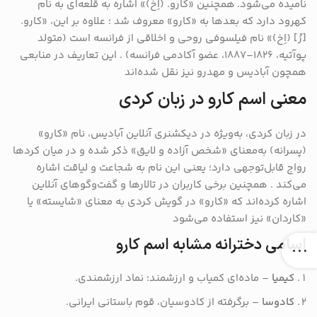
نامیده می‌شود.
همچنین «کارو. (اِخ)» اشاره به قلعه‌ای به نام
کهرود دارد که بعدها به «کارو» معروف شد
؛ علاوه بر این، «کارو.
[رُ] (اِخ)» نام فیلسوفی روحی و اخلاقی از فرانسه است (متولد
پوآتیه، ۱۸۲۶–۱۸۸۷، عضو آکادمی فرانسه)
.
این تعاریف در منابعی
همچون آبادیس و مهدرو نیز نقل شده‌اند
معنی اسم کارو در زبان کردی
در زبان کردی، به‌ویژه در دیکشنری آنلاین آبادیس، نام «کارو»
(پسرانه) به‌معنای «شخص آزاده و لایق» ذکر شده و در میان کردها
رواج قابل‌توجهی دارد؛ یعنی این نام به شجاعت و لیاقت اشاره
می‌کند
.
همچنین برخی کاربران در تالارها و گفت‌وگوهای آنلاین
اشاره کرده‌اند که «کارو» در گویش کردی به معنای «شایسته» یا
«کاردان» نیز استفاده می‌شود
اسامی دخترانه مشابه اسم کارو
کیمیا
– ماده‌ای کمیاب و ارزشمند؛ نماد ارزشمندی.
کادوسا
– برگرفته از کادوسیان، قوم باستانی ایرانی.