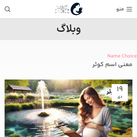
منو
وبلاگ
Name Choice
معنی اسم کوثر
19
دی