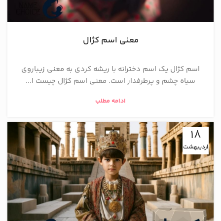
معنی اسم کژال
اسم کژال یک اسم دخترانه با ریشه کردی به معنی زيباروی
سياه چشم و پرطرفدار است. معنی اسم کژال چیست ا...
ادامه مطلب
18
اردیبهشت