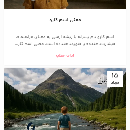
معنی اسم کارو
اسم کارو نام پسرانه با ریشه ارمنی به معنای «راهنما»،
«بشارت‌دهنده» یا «نویددهنده» است. معنی اسم کار...
ادامه مطلب
15
مرداد