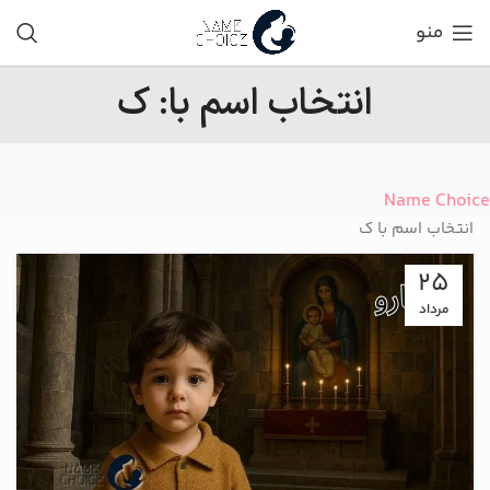
منو
انتخاب اسم با: ک
Name Choice
انتخاب اسم با ک
25
مرداد